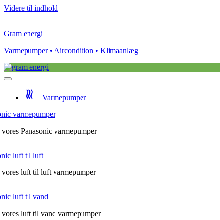
Videre til indhold
Gram
energi
Varmepumper • Aircondition • Klimaanlæg
heat
Varmepumper
onic varmepumper
e vores Panasonic varmepumper
ic luft til luft
e vores luft til luft varmepumper
nic luft til vand
e vores luft til vand varmepumper