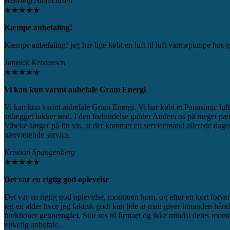
Henning Albrechtsen​
★★★★★
Kæmpe anbefaling!​
Kæmpe anbefaling! jeg har lige købt en luft til luft varmepumpe hos 
Jannick Kristensen
★★★★★
Vi kan kun varmt anbefale Gram Energi ​
Vi kan kun varmt anbefale Gram Energi. Vi har købt et Panasonic luft 
anlægget lukker ned. I den forbindelse guider Anders os på meget pæda
Vibeke sørger på fin vis, at der kommer en servicemand allerede dagen
nærværende service.
Kristian Spangenberg
★★★★★
Det var en rigtig god oplevelse ​
Det var en rigtig god oplevelse, montøren kom, og efter en kort forve
jeg en alder hvor jeg faktisk godt kan lide at man giver hinanden h
funktioner gennemgået. Stor ros til firmaet og ikke mindst deres montø
virkelig anbefale.