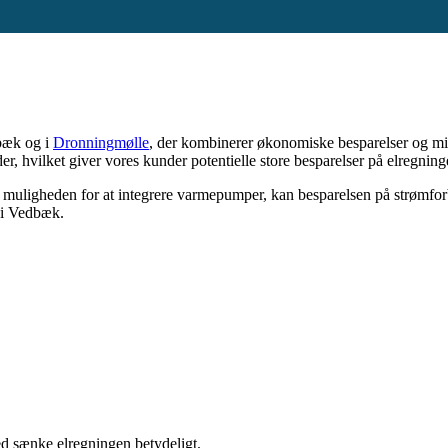
dbæk og i
Dronningmølle
, der kombinerer økonomiske besparelser og mi
r, hvilket giver vores kunder potentielle store besparelser på elregning
uligheden for at integrere varmepumper, kan besparelsen på strømforbr
 i Vedbæk.
d sænke elregningen betydeligt.