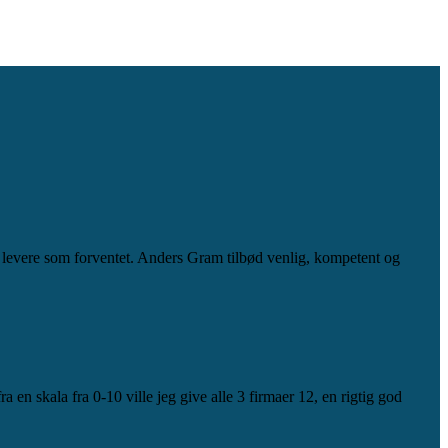
e levere som forventet. Anders Gram tilbød venlig, kompetent og
ra en skala fra 0-10 ville jeg give alle 3 firmaer 12, en rigtig god