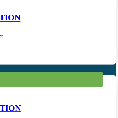
TION
et
TION