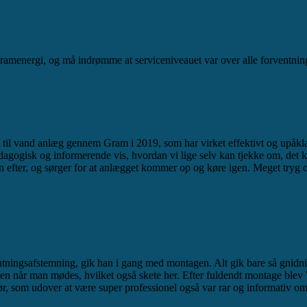
gramenergi, og må indrømme at serviceniveauet var over alle forventnin
til vand anlæg gennem Gram i 2019, som har virket effektivt og upåklag
gogisk og informerende vis, hvordan vi lige selv kan tjekke om, det ka
 efter, og sørger for at anlægget kommer op og køre igen. Meget tryg o
ntningsafstemning, gik han i gang med montagen. Alt gik bare så gnidnin
ånden når man mødes, hvilket også skete her. Efter fuldendt montage 
r, som udover at være super professionel også var rar og informativ om 