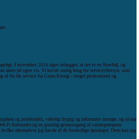
ger.
eligt. I november 2024 siger anlægget, at der er en flowfejl, og
n løses på egen vis. Vi havde stadig brug for serviceeftersyn, som
g så fin fin service fra Gram Energi - meget professionel og
gsløst og problemfrit, virkelig dygtig og informativ montør, og så har
blev Wi-Fi forbundet og en grundig gennemgang af varmepumpens
hvilke alternativer jeg havde til de forskellige løsninger. Dem kan jeg