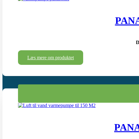
PAN
D
Læs mere om produktet
PAN