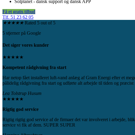
Solplanet - dansk support og dansk APP
Få et gratis tilbud
Tlf. 51 23 62 05
★
★
★
★
★
Rated 5 out of 5
5 stjerner på Google
Det siger vores kunder
★★★★★
Kompetent rådgivning fra start
Har netop fået installeret luft-vand anlæg af Gram Energi efter et me
pålidelig rådgivning fra start og udførte alt arbejde til tiden og præcist 
Lea Tolstrup Husum
★★★★★
Rigtig god service​
Rigtig rigtig god service af de firmaer det var involveret i arbejde, bli
service vi fik af dem. SUPER SUPER