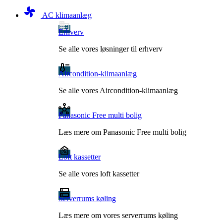
toys_fan
AC klimaanlæg
Erhverv
Se alle vores løsninger til erhverv
Aircondition-klimaanlæg
Se alle vores Aircondition-klimaanlæg
Panasonic Free multi bolig
Læs mere om Panasonic Free multi bolig
Loft kassetter
Se alle vores loft kassetter
Serverrums køling
Læs mere om vores serverrums køling