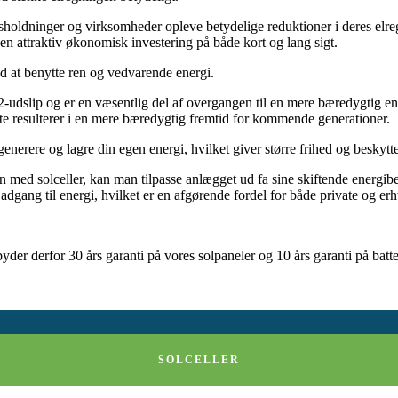
husholdninger og virksomheder opleve betydelige reduktioner i deres elr
 en attraktiv økonomisk investering på både kort og lang sigt.
ved at benytte ren og vedvarende energi.
udslip og er en væsentlig del af overgangen til en mere bæredygtig ener
e resulterer i en mere bæredygtig fremtid for kommende generationer.
generere og lagre din egen energi, hvilket giver større frihed og beskyt
 med solceller, kan man tilpasse anlægget ud fa sine skiftende energibe
g er adgang til energi, hvilket er en afgørende fordel for både private og 
yder derfor 30 års garanti på vores solpaneler og 10 års garanti på batter
SOLCELLER