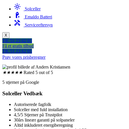
light_mode
Solceller
battery_charging_90
Emaldo Batteri
handyman
Serviceeftersyn
X
Tlf. 51 23 62 05
Få et gratis tilbud
Tlf. 51 23 62 05
Prøv vores prisberegner
★
★
★
★
★
Rated 5 out of 5
5 stjerner på Google
Solceller Vedbæk
Autoriserede fagfolk
Solceller med fuld installation
4,5/5 Stjerner på Trustpilot
30års lineær garanti på solpaneler
Altid inkluderet energiberegning