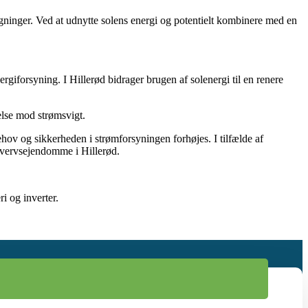
egninger. Ved at udnytte solens energi og potentielt kombinere med en
giforsyning. I Hillerød bidrager brugen af solenergi til en renere
telse mod strømsvigt.
hov og sikkerheden i strømforsyningen forhøjes. I tilfælde af
erhvervsejendomme i Hillerød.
i og inverter.