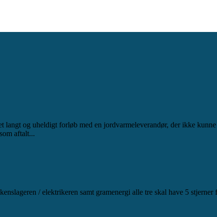
get langt og uheldigt forløb med en jordvarmeleverandør, der ikke kunn
som aftalt...
kkenslageren / elektrikeren samt gramenergi alle tre skal have 5 stjerner f