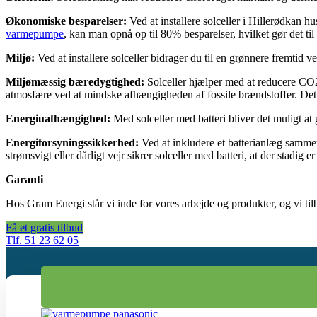
Økonomiske besparelser:
Ved at installere solceller i Hillerødkan 
varmepumpe
, kan man opnå op til 80% besparelser, hvilket gør det til
Miljø:
Ved at installere solceller bidrager du til en grønnere fremtid 
Miljømæssig bæredygtighed:
Solceller hjælper med at reducere CO2-
atmosfære ved at mindske afhængigheden af fossile brændstoffer. Dett
Energiuafhængighed:
Med solceller med batteri bliver det muligt at 
Energiforsyningssikkerhed:
Ved at inkludere et batterianlæg sammen
strømsvigt eller dårligt vejr sikrer solceller med batteri, at der stadi
Garanti
Hos Gram Energi står vi inde for vores arbejde og produkter, og vi tilb
Få et gratis tilbud
Tlf. 51 23 62 05