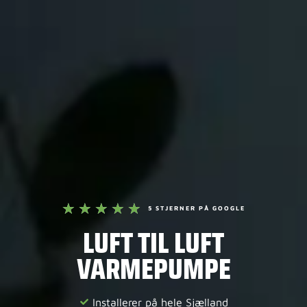
★
★
★
★
★
5 STJERNER PÅ GOOGLE
LUFT TIL LUFT
VARMEPUMPE
Installerer på hele Sjælland